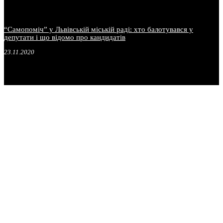
“Самопоміч” у Львівській міській раді: хто балотувався у
депутати і що відомо про кандидатів
23.11.2020
.
.
.