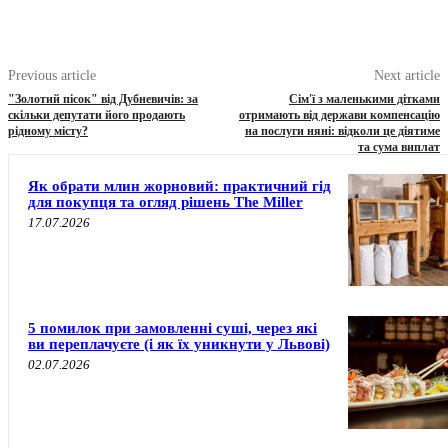
Previous article
Next article
"Золотий пісок" від Дубневичів: за
Сім'ї з маленькими дітками
скільки депутати його продають
отримають від держави компенсацію
рідному місту?
на послуги няні: відколи це діятиме
та сума виплат
Як обрати млин жорновий: практичний гід
для покупця та огляд рішень The Miller
17.07.2026
5 помилок при замовленні суші, через які
ви переплачуєте (і як їх уникнути у Львові)
02.07.2026