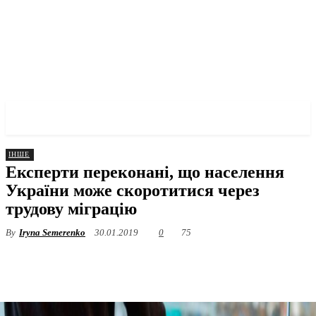
✓ LVIV ✗
ІНШЕ
Експерти переконані, що населення
України може скоротитися через
трудову міграцію
By
Iryna Semerenko
30.01.2019
0
75