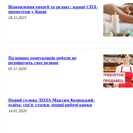
Відновлення енергії та релакс: кращі СПА-
процедури у Києві
28.11.2025
Половина пошуковців роботи не
розміщують своє резюме
05.11.2020
Новий голова ЛОДА Максим Козицький:
освіта, сім'я, статки, перші робочі кроки
14.02.2020