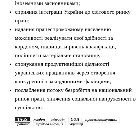
іноземними засновниками;
сприяння інтеграції України до світового ринку
праці;
надання працеспроможному населенню
можливості реалізувати свої здібності за
кордоном, підвищити рівень кваліфікації,
поліпшити матеріальне становище;
спонукання продуктивнішої діяльності
українських працівників через створення
конкуренції з закордонними фахівцями;
послаблення потоку безробіття на національний
ринок праці, зниження соціальної напруженості в
суспільстві.
TAGS
кордон
міграція
ООН
працевлаштування
робота
трудова міграція
українці