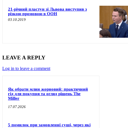
21-річний пластун зі Львова виступив з
різкою промовою в ООН
03.10.2019
LEAVE A REPLY
Log in to leave a comment
Як обрати млин жорновий: практичний
гід для покупця та огляд рішень The
Miller
17.07.2026
5 помилок при замовленні суші, через які