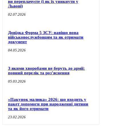
ви переплачуєте (і як їх уникнути у
Львові)
02.07.2026
Довідка Форма 5 ЗСУ: навіщо вона
військовослужбовцям та як отримати
документ
04.05.2026
З якими хворобами не беруть до армії:
повний перелік та роз’яснення
05.03.2026
«Пакунок малюка» 2026: що входить у
пакет допомоги при народженні дитини
та як його отримати
23.02.2026