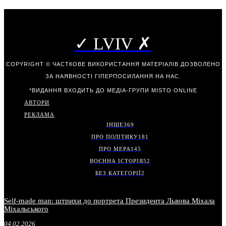
✓ LVIV ✗
COPYRIGHT © ЧАСТКОВЕ ВИКОРИСТАННЯ МАТЕРІАЛІВ ДОЗВОЛЕНО
ЗА НАЯВНОСТІ ГІПЕРПОСИЛАННЯ НА НАС.
*ВИДАННЯ ВХОДИТЬ ДО МЕДІА-ГРУПИ
MISTO ONLINE
АВТОРИ
РЕКЛАМА
ІНШЕ
369
ПРО ПОЛІТИКУ
181
ПРО МЕРА
145
ВОЄННА ІСТОРІЯ
52
БЕЗ КАТЕГОРІЇ
2
Self-made man: штрихи до портрета Президента Львова Міхала
Міхальського
04.02.2026