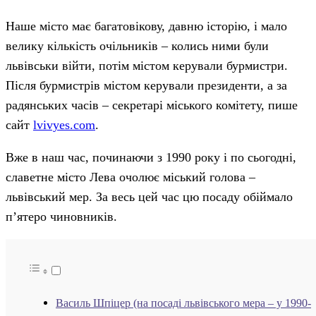
Наше місто має багатовікову, давню історію, і мало
велику кількість очільників – колись ними були
львівськи війти, потім містом керували бурмистри.
Після бурмистрів містом керували президенти, а за
радянських часів – секретарі міського комітету, пише
сайт
lvivyes.com
.
Вже в наш час, починаючи з 1990 року і по сьогодні,
славетне місто Лева очолює міський голова –
львівський мер. За весь цей час цю посаду обіймало
п’ятеро чиновників.
Василь Шпіцер (на посаді львівського мера – у 1990-