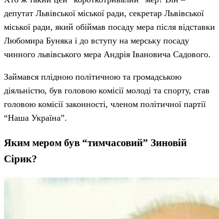
депутат Львівської міської ради, секретар Львівської
міської ради, який обіймав посаду мера після відставки
Любомира Буняка і до вступу на мерську посаду
чинного львівського мера Андрія Івановича Садового.
Займався плідною політичною та громадською
діяльністю, був головою комісії молоді та спорту, став
головою комісії законності, членом політичної партії
“Наша Україна”.
Яким мером був “тимчасовий” Зиновій
Сірик?