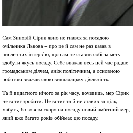
Сам Зиновій Сірик явно не гнався за посадою
очільника Львова – про це й сам не раз казав в
численних інтерв`ю, що сам не ставив собі за мету
здобути якусь посаду. Себе вважав весь цей час радше
громадським діячем, аніж політичним, а основною
роботою вважав свою викладацьку діяльність.
Та й видатного нічого за рік часу, вочевидь, мер Сірик
не встиг зробити. Не встиг та й не ставив за ціль,
мабуть, бо зовсім скоро на посаду новий амбітний мер,
який вже багато років обіймає цю посаду.