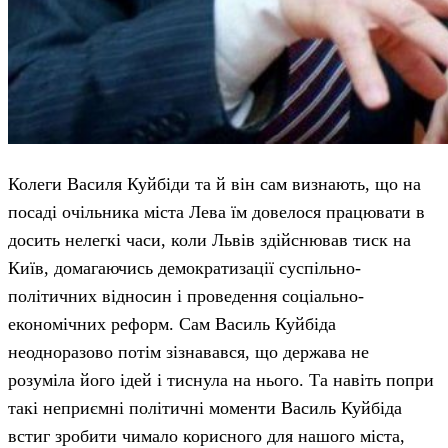
Колеги Василя Куйбіди та й він сам визнають, що на
посаді очільника міста Лева їм довелося працювати в
досить нелегкі часи, коли Львів здійснював тиск на
Київ, домагаючись демократизації суспільно-
політичних відносин і проведення соціально-
економічних реформ. Сам Василь Куйбіда
неодноразово потім зізнавався, що держава не
розуміла його ідей і тиснула на нього. Та навіть попри
такі неприємні політичні моменти Василь Куйбіда
встиг зробити чимало корисного для нашого міста,