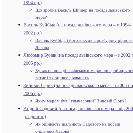
1994 рр.)
Що зробив Василь Шпіцер на посаді львівського
мера?
Василь Куйбіда (на посаді львівського мера – у 1994-
2002 рр.)
Василь Куйбіда і його внесок в розбудову рідного
Львова
Любомир Буняк (на посаді львівського мера – з 2002 
2005 рр.)
Буняк на посаді львівського мера: що зробив, чог
встиг і як оцінює діяльність
Зиновій Сірик (на посаді львівського мера – з 2005 по
2006 рр.)
Яким мером був “тимчасовий” Зиновій Сірик?
Андрій Садовий (на посаді львівського мера – від 20
р. і донині)
Як оцінюють діяльність Садового на посаді
очільника Львова?