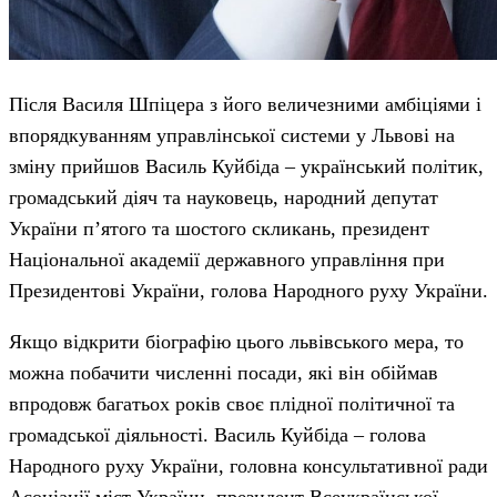
Після Василя Шпіцера з його величезними амбіціями і
впорядкуванням управлінської системи у Львові на
зміну прийшов Василь Куйбіда – український політик,
громадський діяч та науковець, народний депутат
України п’ятого та шостого скликань, президент
Національної академії державного управління при
Президентові України, голова Народного руху України.
Якщо відкрити біографію цього львівського мера, то
можна побачити численні посади, які він обіймав
впродовж багатьох років своє плідної політичної та
громадської діяльності. Василь Куйбіда – голова
Народного руху України, головна консультативної ради
Асоціації міст України, президент Всеукраїнської