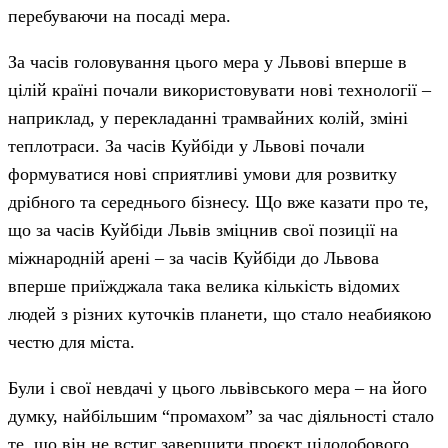
перебуваючи на посаді мера.
За часів головування цього мера у Львові вперше в
цілій країні почали використовувати нові технології –
наприклад, у перекладанні трамвайних колій, зміні
теплотраси. За часів Куйбіди у Львові почали
формуватися нові сприятливі умови для розвитку
дрібного та середнього бізнесу. Що вже казати про те,
що за часів Куйбіди Львів зміцнив свої позиції на
міжнародній арені – за часів Куйбіди до Львова
вперше приїжджала така велика кількість відомих
людей з різних куточків планети, що стало неабиякою
честю для міста.
Були і свої невдачі у цього львівського мера – на його
думку, найбільшим “промахом” за час діяльності стало
те, що він не встиг завершити проєкт цілодобового