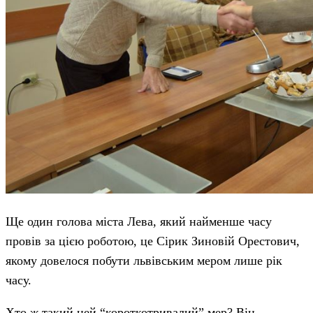
Ще один голова міста Лева, який найменше часу
провів за цією роботою, це Сірик Зиновій Орестович,
якому довелося побути львівським мером лише рік
часу.
Хто ж такий цей “короткотривалий” мер? Він –