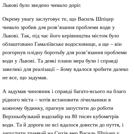
Львові було зведено чимало доріг.
Окрему увагу заслуговує те, що Василь Шпіцер
чимало зробив для розв’язання проблеми води у
Львові. Так, під час його керівництва містом було
облаштовано Гамаліївське водосховище, а ще – він
розгорнув плідну боротьбу для розв’язання проблеми
води у Львові. Та деякі плани мера були і справді
завеликі для реалізації – йому вдалося зробити далеко
не все, що задумав.
А задумав чиновник і справді багато-всього на благо
рідного міста – хотів встановити лічильники в
кожному будинку, прагнув запустити до роботи
Верхньобузький водозабір на 80 тисяч кубометрів
води. Та й дороги не всі вдалося довести до пуття, і
запустити трамвай на Сихів мер Василь Шпіцер у