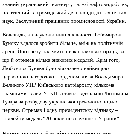
знаний український інженер у галузі нафтовидобутку,
політичний та громадський діяч, кандидат технічних
наук, Заслужений працівник промисловості України.
Вочевидь, на науковій ниві діяльності Любомирові
Буняку вдалося зробити більше, аніж на політичній
арені. Його перу належить низка наукових праць, за
що й отримав кілька знакових медалей. Крім того,
Любомира Буняка було відзначено найвищою
церковною нагородою – орденом князя Володимира
Великого УПР Київського патріархату, кількома
грамотами Глави УГКЦ, а також відзнакою Любомира
Гузара за розбудову української греко-католицької
церкви. Отримав і одну президентську відзнаку –
ювілейну медаль “20 років незалежності України”.
Буняк на посаді львівського мера: що