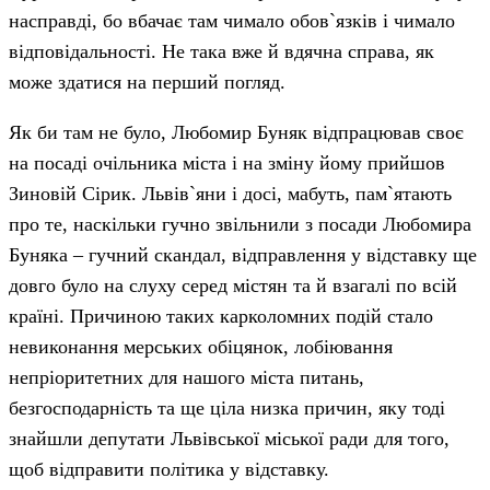
насправді, бо вбачає там чимало обов`язків і чимало
відповідальності. Не така вже й вдячна справа, як
може здатися на перший погляд.
Як би там не було, Любомир Буняк відпрацював своє
на посаді очільника міста і на зміну йому прийшов
Зиновій Сірик. Львів`яни і досі, мабуть, пам`ятають
про те, наскільки гучно звільнили з посади Любомира
Буняка – гучний скандал, відправлення у відставку ще
довго було на слуху серед містян та й взагалі по всій
країні. Причиною таких карколомних подій стало
невиконання мерських обіцянок, лобіювання
непріоритетних для нашого міста питань,
безгосподарність та ще ціла низка причин, яку тоді
знайшли депутати Львівської міської ради для того,
щоб відправити політика у відставку.