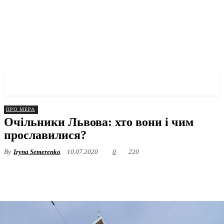
✓ LVIV ✗
ПРО МЕРА
Очільники Львова: хто вони і чим
прославилися?
By
Iryna Semerenko
10.07.2020
0
220