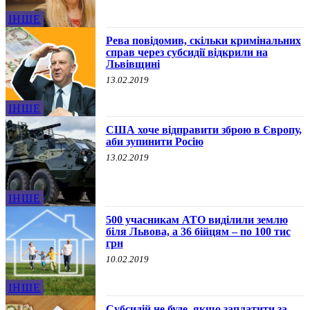
ІНШЕ
Рева повідомив, скільки кримінальних
справ через субсидії відкрили на
Львівщині
13.02.2019
ІНШЕ
США хоче відправити зброю в Європу,
аби зупинити Росію
13.02.2019
ІНШЕ
500 учасникам АТО виділили землю
біля Львова, а 36 бійцям – по 100 тис
грн
10.02.2019
ІНШЕ
Субсидій не буде, якщо заплатити за