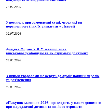
17.07.2026
5 помилок при замовленні суші, через які ви
переплачуєте (і як їх уникнути у Львові)
02.07.2026
Довідка Форма 5 ЗСУ: навіщо вона
військовослужбовцям та як отримати документ
04.05.2026
З якими хворобами не беруть до армії: повний перелік
та роз’яснення
05.03.2026
«Пакунок малюка» 2026: що входить у пакет допомоги
при народженні дитини та як його отримати