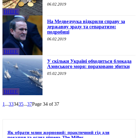
06.02.2019
ІНШЕ
На Медведчука відкрили справу за
державну зраду та сепаратизм:
подробиці
06.02.2019
ІНШЕ
У скільки Україні обходиться блокада
Азовського моря: пораховано збитки
05.02.2019
ІНШЕ
1
...
33
34
35
...
37
Page 34 of 37
Як обрати млин жорновий: практичний гід для
покупця та огляд рішень The Miller