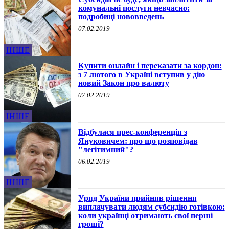
комунальні послуги невчасно:
подробиці нововведень
07.02.2019
ІНШЕ
Купити онлайн і переказати за кордон:
з 7 лютого в Україні вступив у дію
новий Закон про валюту
07.02.2019
ІНШЕ
Відбулася прес-конференція з
Януковичем: про що розповідав
"легітимний"?
06.02.2019
ІНШЕ
Уряд України прийняв рішення
виплачувати людям субсидію готівкою:
коли українці отримають свої перші
гроші?