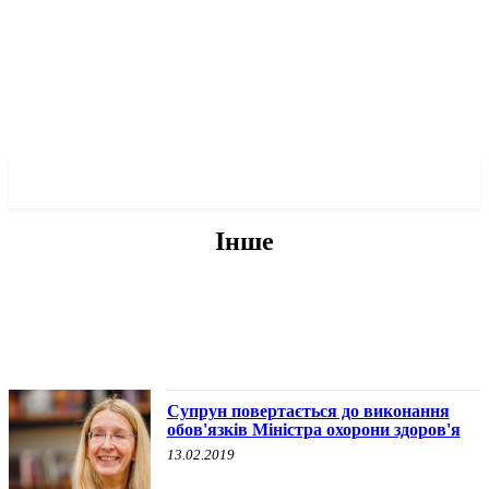
✓ LVIV ✗
Інше
БЕЗ КАТЕГОРІЇ
ВОЄННА ІСТОРІЯ
ІНШЕ
ПРО МЕРА
ПРО ПОЛІТИКУ
Супрун повертається до виконання
обов'язків Міністра охорони здоров'я
13.02.2019