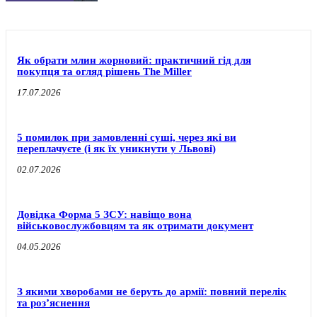
Як обрати млин жорновий: практичний гід для
покупця та огляд рішень The Miller
17.07.2026
5 помилок при замовленні суші, через які ви
переплачуєте (і як їх уникнути у Львові)
02.07.2026
Довідка Форма 5 ЗСУ: навіщо вона
військовослужбовцям та як отримати документ
04.05.2026
З якими хворобами не беруть до армії: повний перелік
та роз’яснення