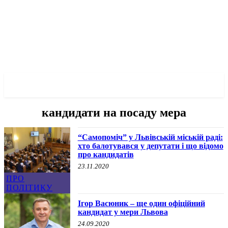
✓ LVIV ✗
кандидати на посаду мера
“Самопоміч” у Львівській міській раді:
хто балотувався у депутати і що відомо
про кандидатів
23.11.2020
ПРО
ПОЛІТИКУ
Ігор Васюник – ще один офіційний
кандидат у мери Львова
24.09.2020