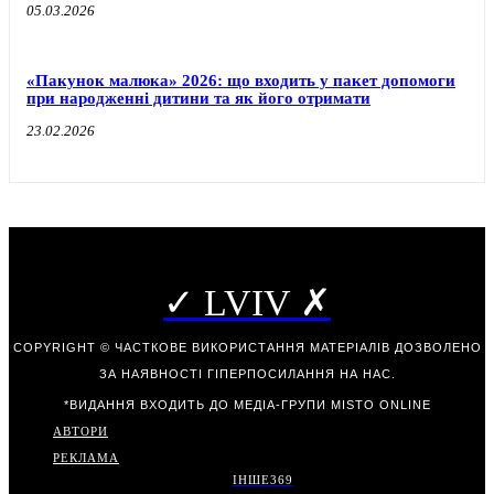
05.03.2026
«Пакунок малюка» 2026: що входить у пакет допомоги
при народженні дитини та як його отримати
23.02.2026
✓ LVIV ✗
COPYRIGHT © ЧАСТКОВЕ ВИКОРИСТАННЯ МАТЕРІАЛІВ ДОЗВОЛЕНО
ЗА НАЯВНОСТІ ГІПЕРПОСИЛАННЯ НА НАС.
*ВИДАННЯ ВХОДИТЬ ДО МЕДІА-ГРУПИ
MISTO ONLINE
АВТОРИ
РЕКЛАМА
ІНШЕ
369