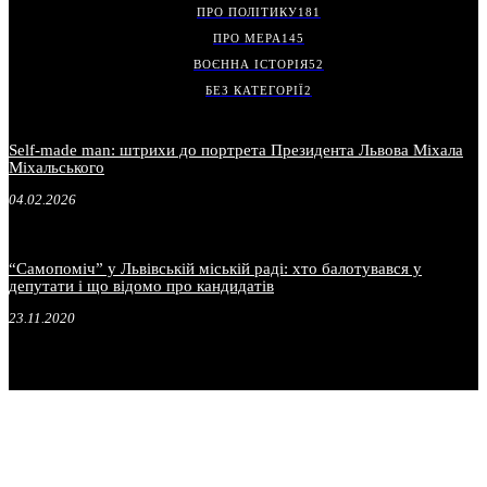
ПРО ПОЛІТИКУ
181
ПРО МЕРА
145
ВОЄННА ІСТОРІЯ
52
БЕЗ КАТЕГОРІЇ
2
Self-made man: штрихи до портрета Президента Львова Міхала
Міхальського
04.02.2026
“Самопоміч” у Львівській міській раді: хто балотувався у
депутати і що відомо про кандидатів
23.11.2020
.
.
.