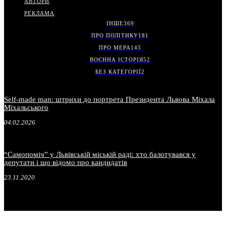
АВТОРИ
РЕКЛАМА
ІНШЕ
369
ПРО ПОЛІТИКУ
181
ПРО МЕРА
145
ВОЄННА ІСТОРІЯ
52
БЕЗ КАТЕГОРІЇ
2
Self-made man: штрихи до портрета Президента Львова Міхала
Міхальського
04.02.2026
“Самопоміч” у Львівській міській раді: хто балотувався у
депутати і що відомо про кандидатів
23.11.2020
.
.
.