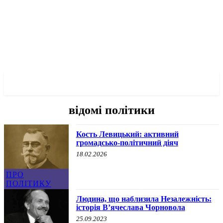
✓ LVIV ✗
відомі політики
Кость Левицький: активний
громадсько-політичний діяч
18.02.2026
ПРО
ПОЛІТИКУ
Людина, що наблизила Незалежність:
історія Вʼячеслава Чорновола
25.09.2023