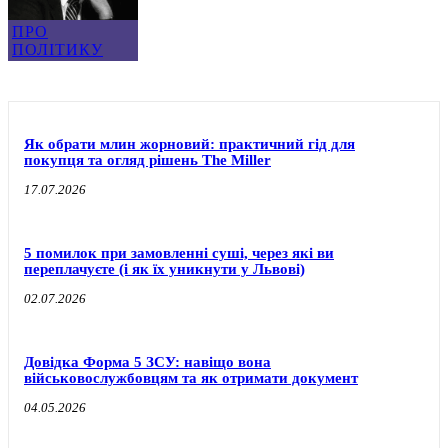
ПРО
ПОЛІТИКУ
Як обрати млин жорновий: практичний гід для
покупця та огляд рішень The Miller
17.07.2026
5 помилок при замовленні суші, через які ви
переплачуєте (і як їх уникнути у Львові)
02.07.2026
Довідка Форма 5 ЗСУ: навіщо вона
військовослужбовцям та як отримати документ
04.05.2026