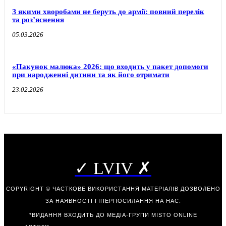
З якими хворобами не беруть до армії: повний перелік
та роз’яснення
05.03.2026
«Пакунок малюка» 2026: що входить у пакет допомоги
при народженні дитини та як його отримати
23.02.2026
✓ LVIV ✗
COPYRIGHT © ЧАСТКОВЕ ВИКОРИСТАННЯ МАТЕРІАЛІВ ДОЗВОЛЕНО
ЗА НАЯВНОСТІ ГІПЕРПОСИЛАННЯ НА НАС.
*ВИДАННЯ ВХОДИТЬ ДО МЕДІА-ГРУПИ
MISTO ONLINE