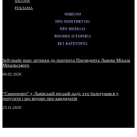
АВТОРИ
РЕКЛАМА
ІНШЕ
369
ПРО ПОЛІТИКУ
181
ПРО МЕРА
145
ВОЄННА ІСТОРІЯ
52
БЕЗ КАТЕГОРІЇ
2
Self-made man: штрихи до портрета Президента Львова Міхала
Міхальського
04.02.2026
“Самопоміч” у Львівській міській раді: хто балотувався у
депутати і що відомо про кандидатів
23.11.2020
.
.
.