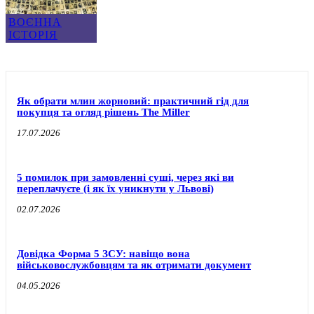
ВОЄННА
ІСТОРІЯ
Як обрати млин жорновий: практичний гід для
покупця та огляд рішень The Miller
17.07.2026
5 помилок при замовленні суші, через які ви
переплачуєте (і як їх уникнути у Львові)
02.07.2026
Довідка Форма 5 ЗСУ: навіщо вона
військовослужбовцям та як отримати документ
04.05.2026