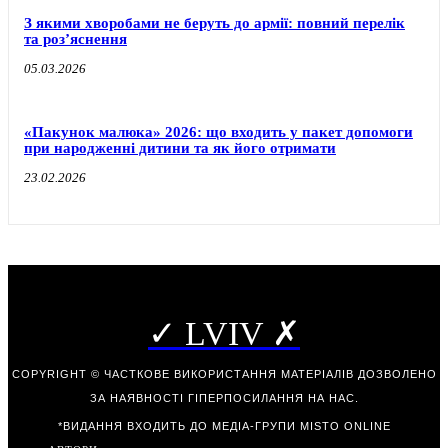
З якими хворобами не беруть до армії: повний перелік
та роз’яснення
05.03.2026
«Пакунок малюка» 2026: що входить у пакет допомоги
при народженні дитини та як його отримати
23.02.2026
✓ LVIV ✗
COPYRIGHT © ЧАСТКОВЕ ВИКОРИСТАННЯ МАТЕРІАЛІВ ДОЗВОЛЕНО
ЗА НАЯВНОСТІ ГІПЕРПОСИЛАННЯ НА НАС.
*ВИДАННЯ ВХОДИТЬ ДО МЕДІА-ГРУПИ
MISTO ONLINE