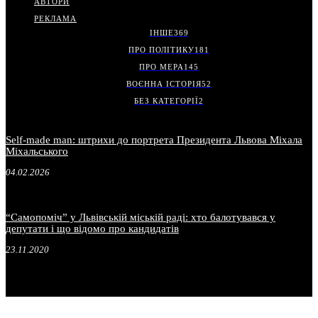
АВТОРИ
РЕКЛАМА
ІНШЕ
369
ПРО ПОЛІТИКУ
181
ПРО МЕРА
145
ВОЄННА ІСТОРІЯ
52
БЕЗ КАТЕГОРІЇ
2
Self-made man: штрихи до портрета Президента Львова Міхала
Міхальського
04.02.2026
“Самопоміч” у Львівській міській раді: хто балотувався у
депутати і що відомо про кандидатів
23.11.2020
.
.
.