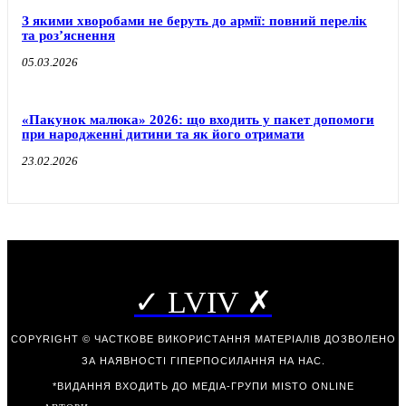
З якими хворобами не беруть до армії: повний перелік
та роз’яснення
05.03.2026
«Пакунок малюка» 2026: що входить у пакет допомоги
при народженні дитини та як його отримати
23.02.2026
✓ LVIV ✗
COPYRIGHT © ЧАСТКОВЕ ВИКОРИСТАННЯ МАТЕРІАЛІВ ДОЗВОЛЕНО
ЗА НАЯВНОСТІ ГІПЕРПОСИЛАННЯ НА НАС.
*ВИДАННЯ ВХОДИТЬ ДО МЕДІА-ГРУПИ
MISTO ONLINE