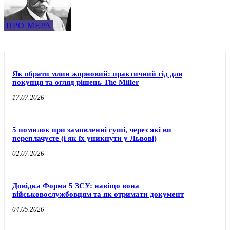
ПРО МЕРА
Як обрати млин жорновий: практичний гід для
покупця та огляд рішень The Miller
17.07.2026
5 помилок при замовленні суші, через які ви
переплачуєте (і як їх уникнути у Львові)
02.07.2026
Довідка Форма 5 ЗСУ: навіщо вона
військовослужбовцям та як отримати документ
04.05.2026