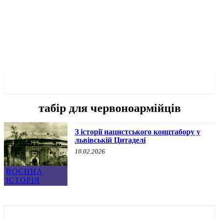
✓ LVIV ✗
табір для червоноармійців
З історії нацистського концтабору у
львівській Цитаделі
10.02.2026
ВОЄННА
ІСТОРІЯ