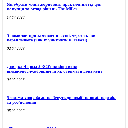
Як обрати млин жорновий: практичний гід для
покупця та огляд рішень The Miller
17.07.2026
5 помилок при замовленні суші, через які ви
переплачуєте (і як їх уникнути у Львові)
02.07.2026
Довідка Форма 5 ЗСУ: навіщо вона
військовослужбовцям та як отримати документ
04.05.2026
З якими хворобами не беруть до армії: повний перелік
та роз’яснення
05.03.2026