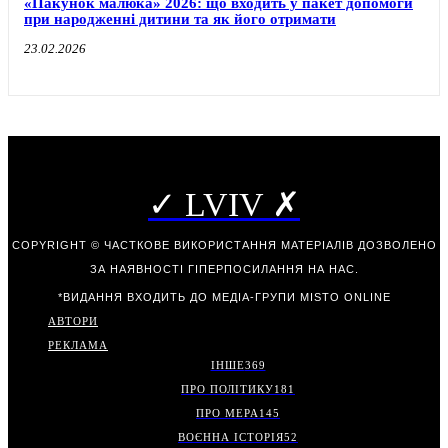
«Пакунок малюка» 2026: що входить у пакет допомоги
при народженні дитини та як його отримати
23.02.2026
✓ LVIV ✗
COPYRIGHT © ЧАСТКОВЕ ВИКОРИСТАННЯ МАТЕРІАЛІВ ДОЗВОЛЕНО
ЗА НАЯВНОСТІ ГІПЕРПОСИЛАННЯ НА НАС.
*ВИДАННЯ ВХОДИТЬ ДО МЕДІА-ГРУПИ
MISTO ONLINE
АВТОРИ
РЕКЛАМА
ІНШЕ
369
ПРО ПОЛІТИКУ
181
ПРО МЕРА
145
ВОЄННА ІСТОРІЯ
52