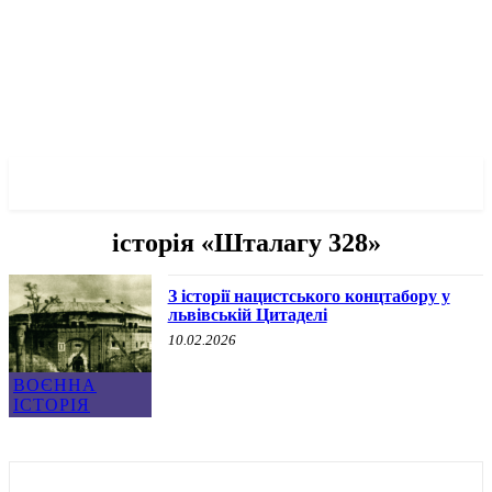
✓ LVIV ✗
історія «Шталагу 328»
З історії нацистського концтабору у
львівській Цитаделі
10.02.2026
ВОЄННА
ІСТОРІЯ