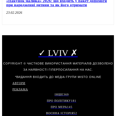
«Пакунок малюка» 2026: що входить у пакет допомоги
при народженні дитини та як його отримати
23.02.2026
✓ LVIV ✗
COPYRIGHT © ЧАСТКОВЕ ВИКОРИСТАННЯ МАТЕРІАЛІВ ДОЗВОЛЕНО
ЗА НАЯВНОСТІ ГІПЕРПОСИЛАННЯ НА НАС.
*ВИДАННЯ ВХОДИТЬ ДО МЕДІА-ГРУПИ
MISTO ONLINE
АВТОРИ
РЕКЛАМА
ІНШЕ
369
ПРО ПОЛІТИКУ
181
ПРО МЕРА
145
ВОЄННА ІСТОРІЯ
52