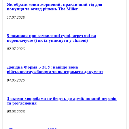
Як обрати млин жорновий: практичний гід для
покупця та огляд рішень The Miller
17.07.2026
5 помилок при замовленні суші, через які ви
переплачуєте (і як їх уникнути у Львові)
02.07.2026
Довідка Форма 5 ЗСУ: навіщо вона
військовослужбовцям та як отримати документ
04.05.2026
З якими хворобами не беруть до армії: повний перелік
та роз’яснення
05.03.2026