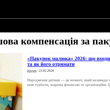
НА
ПРО ПОЛІТИКУ
ПРО МЕРА
ВОЄННА ІСТОРІЯ
ова компенсація за па
«Пакунок малюка» 2026: що входи
та як його отримати
lvivyes
-
23.02.2026
Народження дитини — це момент, який назавжди з
нові турботи, зокрема фінансові та організаційні. 