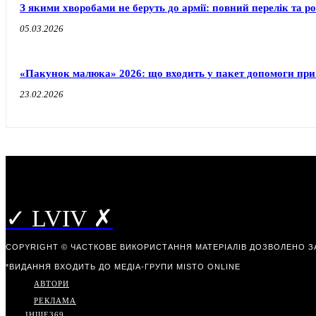
З якими хворобами не беруть до армії: повний перелік та р
05.03.2026
«Пакунок малюка» 2026: що входить у пакет допомоги при
23.02.2026
✓ LVIV ✗
COPYRIGHT © ЧАСТКОВЕ ВИКОРИСТАННЯ МАТЕРІАЛІВ ДОЗВОЛЕНО З
*ВИДАННЯ ВХОДИТЬ ДО МЕДІА-ГРУПИ
MISTO ONLINE
АВТОРИ
РЕКЛАМА
ІНШЕ
369