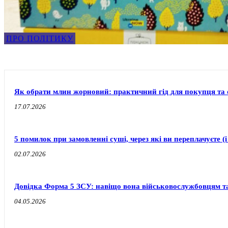
ПРО ПОЛІТИКУ
Як обрати млин жорновий: практичний гід для покупця та о
17.07.2026
5 помилок при замовленні суші, через які ви переплачуєте (і
02.07.2026
Довідка Форма 5 ЗСУ: навіщо вона військовослужбовцям т
04.05.2026