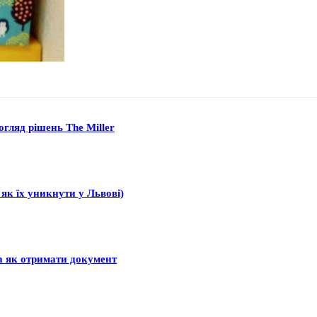
гляд рішень The Miller
 як їх уникнути у Львові)
а як отримати документ