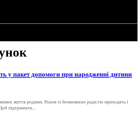
СТАТТІ
кунок
ть у пакет допомоги при народженні дитини
мінює життя родини. Разом із безмежною радістю приходять і
Щоб підтримати...