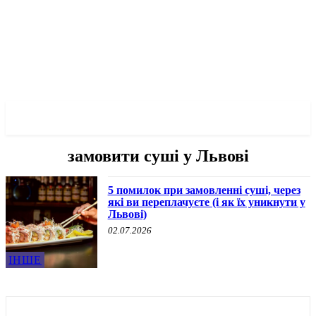
✓ LVIV ✗
замовити суші у Львові
5 помилок при замовленні суші, через
які ви переплачуєте (і як їх уникнути у
Львові)
02.07.2026
ІНШЕ