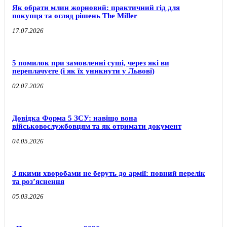
Як обрати млин жорновий: практичний гід для
покупця та огляд рішень The Miller
17.07.2026
5 помилок при замовленні суші, через які ви
переплачуєте (і як їх уникнути у Львові)
02.07.2026
Довідка Форма 5 ЗСУ: навіщо вона
військовослужбовцям та як отримати документ
04.05.2026
З якими хворобами не беруть до армії: повний перелік
та роз’яснення
05.03.2026