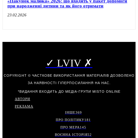
«Пакунок малюка» 2026: що входить у пакет допомоги
при народженні дитини та як його отримати
23.02.2026
✓ LVIV ✗
COPYRIGHT © ЧАСТКОВЕ ВИКОРИСТАННЯ МАТЕРІАЛІВ ДОЗВОЛЕНО
ЗА НАЯВНОСТІ ГІПЕРПОСИЛАННЯ НА НАС.
*ВИДАННЯ ВХОДИТЬ ДО МЕДІА-ГРУПИ
MISTO ONLINE
АВТОРИ
РЕКЛАМА
ІНШЕ
369
ПРО ПОЛІТИКУ
181
ПРО МЕРА
145
ВОЄННА ІСТОРІЯ
52