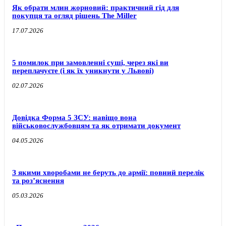
Як обрати млин жорновий: практичний гід для
покупця та огляд рішень The Miller
17.07.2026
5 помилок при замовленні суші, через які ви
переплачуєте (і як їх уникнути у Львові)
02.07.2026
Довідка Форма 5 ЗСУ: навіщо вона
військовослужбовцям та як отримати документ
04.05.2026
З якими хворобами не беруть до армії: повний перелік
та роз’яснення
05.03.2026