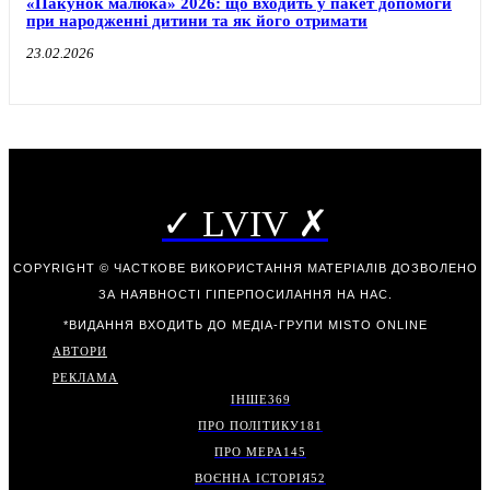
«Пакунок малюка» 2026: що входить у пакет допомоги
при народженні дитини та як його отримати
23.02.2026
✓ LVIV ✗
COPYRIGHT © ЧАСТКОВЕ ВИКОРИСТАННЯ МАТЕРІАЛІВ ДОЗВОЛЕНО
ЗА НАЯВНОСТІ ГІПЕРПОСИЛАННЯ НА НАС.
*ВИДАННЯ ВХОДИТЬ ДО МЕДІА-ГРУПИ
MISTO ONLINE
АВТОРИ
РЕКЛАМА
ІНШЕ
369
ПРО ПОЛІТИКУ
181
ПРО МЕРА
145
ВОЄННА ІСТОРІЯ
52