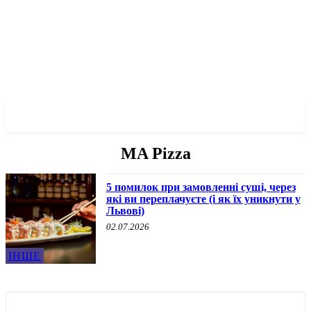
✓ LVIV ✗
MA Pizza
5 помилок при замовленні суші, через
які ви переплачуєте (і як їх уникнути у
Львові)
02.07.2026
ІНШЕ