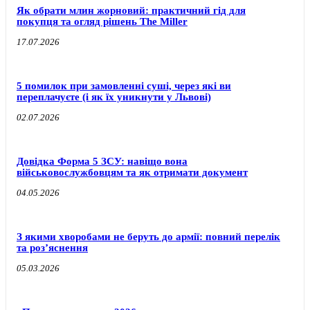
Як обрати млин жорновий: практичний гід для
покупця та огляд рішень The Miller
17.07.2026
5 помилок при замовленні суші, через які ви
переплачуєте (і як їх уникнути у Львові)
02.07.2026
Довідка Форма 5 ЗСУ: навіщо вона
військовослужбовцям та як отримати документ
04.05.2026
З якими хворобами не беруть до армії: повний перелік
та роз’яснення
05.03.2026