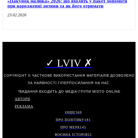
«Пакунок малюка» 2026: що входить у пакет допомоги
при народженні дитини та як його отримати
23.02.2026
✓ LVIV ✗
COPYRIGHT © ЧАСТКОВЕ ВИКОРИСТАННЯ МАТЕРІАЛІВ ДОЗВОЛЕНО
ЗА НАЯВНОСТІ ГІПЕРПОСИЛАННЯ НА НАС.
*ВИДАННЯ ВХОДИТЬ ДО МЕДІА-ГРУПИ
MISTO ONLINE
АВТОРИ
РЕКЛАМА
ІНШЕ
369
ПРО ПОЛІТИКУ
181
ПРО МЕРА
145
ВОЄННА ІСТОРІЯ
52