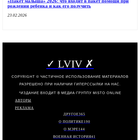
«Пакет малыша» 2026: что входит в пакет помощи при
рождении ребенка и как его получить
23.02.2026
✓ LVIV ✗
COPYRIGHT © ЧАСТИЧНОЕ ИСПОЛЬЗОВАНИЕ МАТЕРИАЛОВ
РАЗРЕШЕНО ПРИ НАЛИЧИИ ГИПЕРССЫЛКИ НА НАС.
*ИЗДАНИЕ ВХОДИТ В МЕДИА-ГРУППУ
MISTO ONLINE
АВТОРЫ
РЕКЛАМА
ДРУГОЕ
365
О ПОЛИТИКЕ
190
О МЭРЕ
144
ВОЕННАЯ ИСТОРИЯ
41