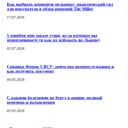
Как выбрать жерновую мельницу: практический гид
для покупателя и обзор решений The Miller
17.07.2026
5 ошибок при заказе суши, из-за которых вы
переплачиваете (и как их избежать во Львове)
02.07.2026
Справка Форма 5 ВСУ: зачем она военнослужащим и
как получить документ
04.05.2026
С какими болезнями не берут в армию: полный
перечень и разъяснения
05.03.2026