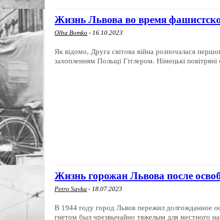
Жизнь Львова во время фашистск
Olha Bomko
-
16.10.2023
Як відомо, Друга світова війна розпочалася перш
захопленням Польщі Гітлером. Німецькі повітряні 
Жизнь горожан Львова после освоб
Petro Savka
-
18.07.2023
В 1944 году город Львов пережил долгожданное о
гнетом был чрезвычайно тяжелым для местного нас