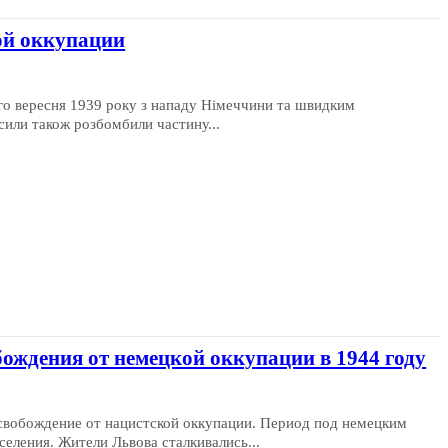
ой оккупации
ого вересня 1939 року з нападу Німеччини та швидким
сили також розбомбили частину...
ождения от немецкой оккупации в 1944 году
свобождение от нацистской оккупации. Период под немецким
еления. Жители Львова сталкивались...