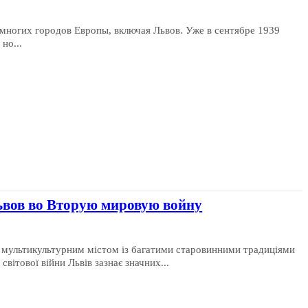
многих городов Европы, включая Львов. Уже в сентябре 1939
но...
ьвов во Вторую мировую войну
м мультикультурним містом із багатими старовинними традиціями
вітової війни Львів зазнає значних...